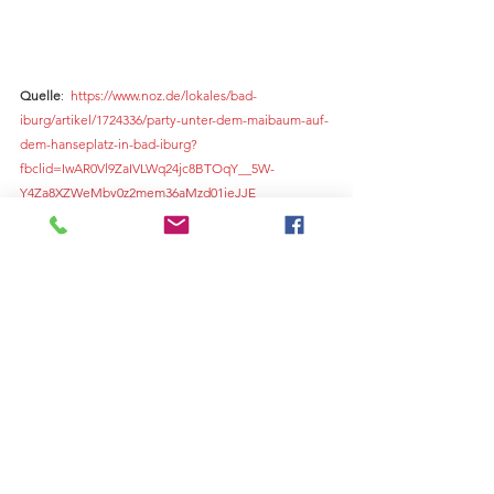
Quelle
:  
https://www.noz.de/lokales/bad-
iburg/artikel/1724336/party-unter-dem-maibaum-auf-
dem-hanseplatz-in-bad-iburg?
fbclid=IwAR0Vl9ZaIVLWq24jc8BTOqY__5W-
Y4Za8XZWeMby0z2mem36aMzd01ieJJE
Fotos:
  Fotos: Rolf Habben 
Alle ansehen
Aktuelle Beiträge