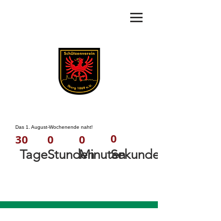
Das 1. August-Wochenende naht!
0
0
30
0
Minuten
Sekunden
Tage
Stunden