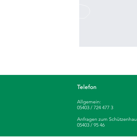
Telefon
Allgemein:
05403 / 724 477 3
Anfragen zum Schützenhau
05403 / 95 46