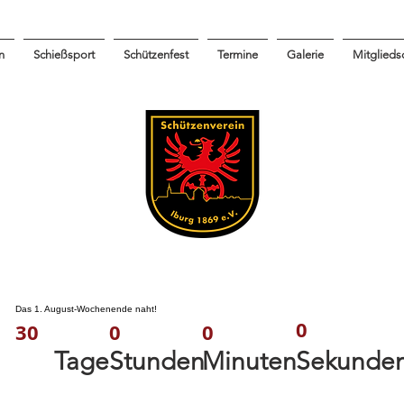
n
Schießsport
Schützenfest
Termine
Galerie
Mitglieds
Das 1. August-Wochenende naht!
0
0
30
0
Minuten
Tage
Stunden
Sekunde