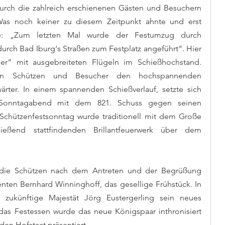
rch die zahlreich erschienenen Gästen und Besuchern 
Was noch keiner zu diesem Zeitpunkt ahnte und erst 
e: „Zum letzten Mal wurde der Festumzug durch  
rch Bad Iburg‘s Straßen zum Festplatz angeführt“. Hier 
ler“ mit ausgebreiteten Flügeln im Schießhochstand. 
len Schützen und Besucher den hochspannenden 
ter. In einem spannenden Schießverlauf, setzte sich 
 Sonntagabend mit dem 821. Schuss gegen seinen 
chützenfestsonntag wurde traditionell mit dem Große 
eßend stattfindenden Brillantfeuerwerk über dem 
die Schützen nach dem Antreten und der Begrüßung 
nten Bernhard Winninghoff, das gesellige Frühstück. In 
e zukünftige Majestät Jörg Eustergerling sein neues 
das Festessen wurde das neue Königspaar inthronisiert 
en Hofstaat präsentiert.