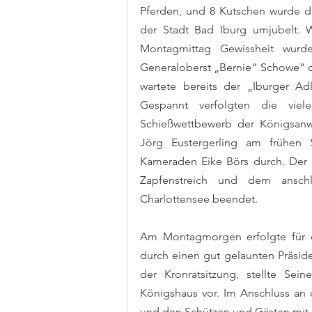
Pferden, und 8 Kutschen wurde du
der Stadt Bad Iburg umjubelt. 
Montagmittag Gewissheit wurd
Generaloberst „Bernie“ Schowe“ du
wartete bereits der „Iburger Ad
Gespannt verfolgten die vie
Schießwettbewerb der Königsanwär
Jörg Eustergerling am frühen
Kameraden Eike Börs durch. Der S
Zapfenstreich und dem anschli
Charlottensee beendet.
Am Montagmorgen erfolgte für 
durch einen gut gelaunten Präside
der Kronratsitzung, stellte Sein
Königshaus vor. Im Anschluss an 
und den Schützen und Gästen mit d