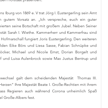
 Iburg von 1869 e. V trat Jörg I. Eustergerling sein Amt 
 gutem Vorsatz an. „Ich verspreche, euch ein guter 
eierten seine Botschaft mit großem Jubel. Neben Seiner 
estät Sarah I. Wiethe. Kammerherr und Kammerfrau sind 
 Hofmarschall fungiert Joris Eustergerling. Den weiteren 
lden Eike Börs und Liesa Sasse, Fabian Schnüpke und 
cker, Michael und Nicole Ernst, Dorian Borgelt und 
f und Luisa Aulenbrock sowie Max Justus Bentrup und 
echsel galt dem scheidenden Majestät  Thomas III. 
Herzen“ Ihre Majestät Beate I. Große-Rechtien mit ihrem 
 dass Regieren auch während Corona unheimlich Spaß 
el Große-Albers fest. 