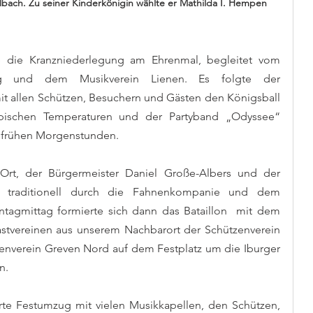
olbach. Zu seiner Kinderkönigin wählte er Mathilda I. Hempen
 die Kranzniederlegung am Ehrenmal, begleitet vom 
g und dem Musikverein Lienen. Es folgte der 
it allen Schützen, Besuchern und Gästen den Königsball 
opischen Temperaturen und der Partyband „Odyssee“ 
ie frühen Morgenstunden.
t, der Bürgermeister Daniel Große-Albers und der 
f traditionell durch die Fahnenkompanie und dem 
tagmittag formierte sich dann das Bataillon  mit dem 
tvereinen aus unserem Nachbarort der Schützenverein 
enverein Greven Nord auf dem Festplatz um die Iburger 
n. 
rte Festumzug mit vielen Musikkapellen, den Schützen, 