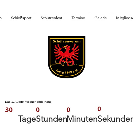
n
Schießsport
Schützenfest
Termine
Galerie
Mitglieds
Das 1. August-Wochenende naht!
0
0
30
0
Minuten
Tage
Stunden
Sekunde